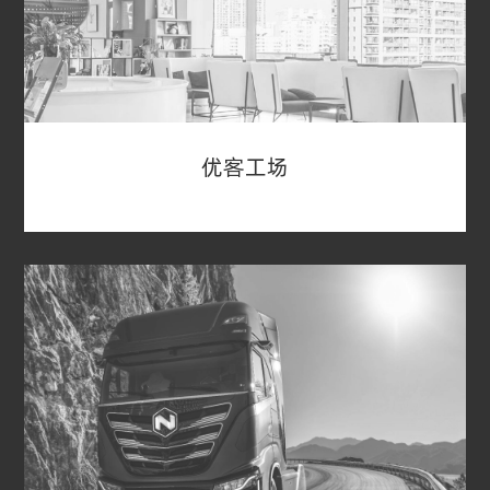
作，从40多家对冲基金获得以中国市场目标公司
为对象的SPAC，初期募资近1亿美元， 最后与中
国脐带血库集团合并（交易代号：NYSE:CO，现在
市值5.8亿美元），实现中国最早一家SPAC的落地
合并。
优客工场
优客工场
2020年11月19日，特殊目的收购公司（SPAC）
OrisunAcquisitionCorp.和中国领先办公空间解决
方案提供商优客工场，联合宣布完成合并。11月
16日Orisun的股东通过了合并提案，在完成合并
后，优客工场将会成为上市公司主体，其A级普通