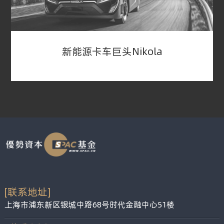
股和窝轮将会以“UK”和“UKOMW”于2020年
11月18日在纳斯达克交易所交易。
新能源卡车巨头Nikola
新能源卡车巨头Nikola
2020年7月，特斯拉汽车最具争议的竞争对手，氢
能源汽车品牌Nikola通过反向并购SPAC VectoIQ
Acquisition Corp，股票更名为“NKLA”，使得
合并后公司股票两个月内上涨212%，这笔交易使
[联系地址]
Nikola的企业市值达到33亿美元，并从投资者那
上海市浦东新区银城中路68号时代金融中心51楼
里筹集了5.25亿美元的运营资金，实现了快速融资
的目的。