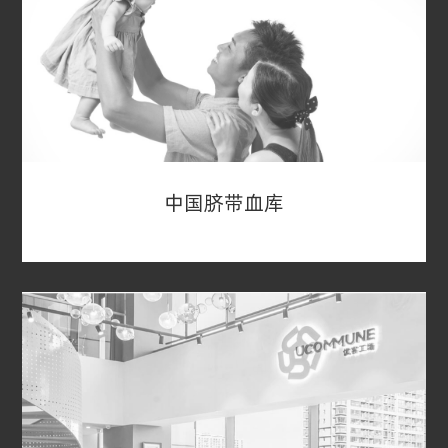
(300058)发布公告：其全资子公司蓝标国际拟将下
属四家控股海外子公司V7、 WAS、Fuse和Metta
的全部股权以及蓝色光标所持有控股公司
Madhouse 81.91%的股权与SPAC公司Legacy，
达成SPAC并购交易。
中国脐带血库
中国脐带血库
优势资本早在2004年就在华尔街发起设立了第一
家以中国企业为合并对象的SPAC，与华尔街投行
Earlybird Capital（美国发明SPAC的鼻祖）合