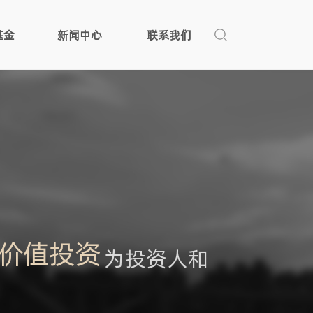
基金
新闻中心
联系我们
价值投资
为投资人和