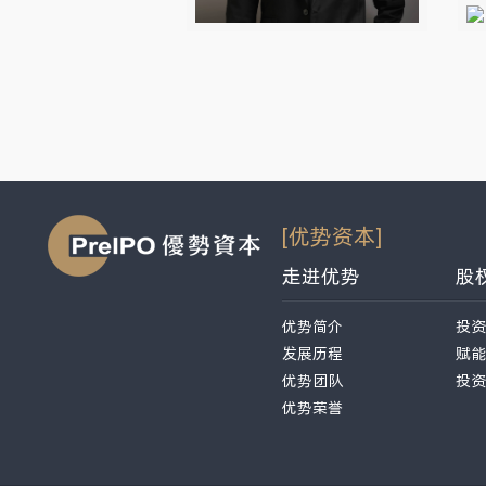
[优势资本]
走进优势
股
优势简介
投资
发展历程
赋能
优势团队
投资
优势荣誉