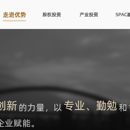
走进优势
股权投资
产业投资
SPAC
创新
专业、勤勉
的力量，以
和
企业赋能。